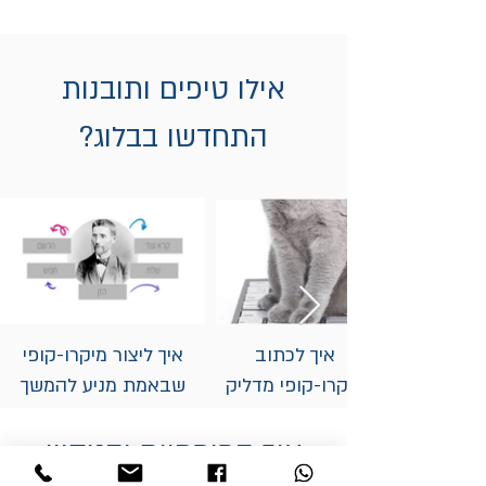
אילו טיפים ותובנות
התחדשו בבלוג?
איך לכתוב
איך ליצור מיקרו-קופי
מיקרו-קופי מדליק
שבאמת מניע להמשך
לדף 404, ב-WIX!
קריאה?
איך המומחיות והניסיון