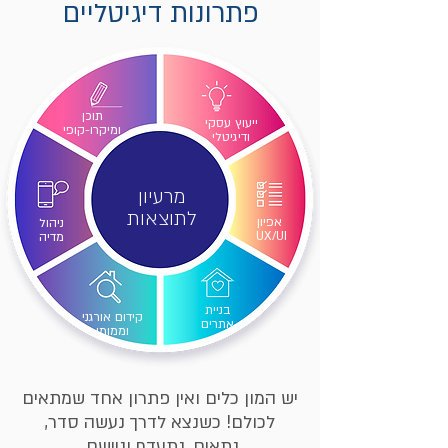
פתרונות דיגיטליים
תוכן
ייעוץ עסקי
ומיקרו-קופי
ודיגיטלי
מרעיון
לתוצאות
אפיון
ניהול
UX/UI
מדיה
בניית
קידום אורגני
אתרים
וממומן
יש המון כלים ואין פתרון אחד שמתאים
לכולם! כשנצא לדרך נעשה סדר,
נתאים, נתעדף וניישם.