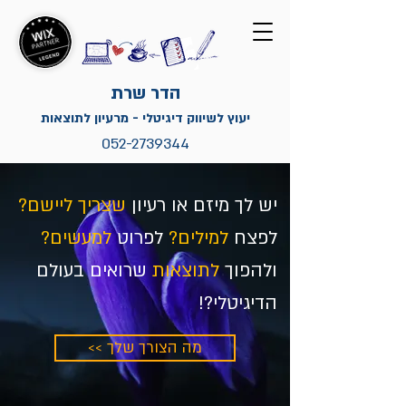
הדר שרת
יעוץ לשיווק דיגיטלי - מרעיון לתוצאות
052-2739344
יש לך מיזם או רעיון
שצריך ליישם?
לפצח
למילים?
לפרוט
למעשים?
ולהפוך
לתוצאות
שרואים בעולם
הדיגיטלי?!
<< מה הצורך שלך