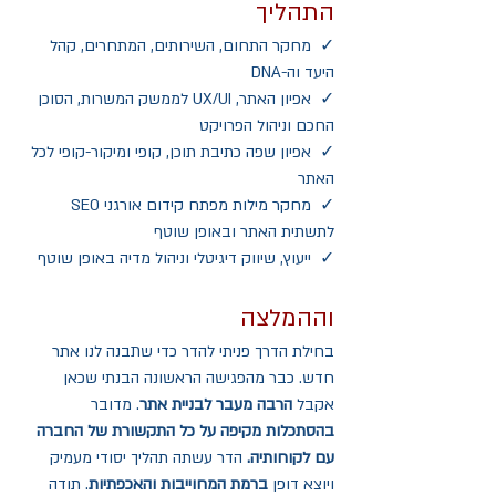
התהליך
✓  מחקר התחום, השירותים, המתחרים, קהל 
היעד וה-DNA
✓  אפיון האתר, UX/UI לממשק המשרות, הסוכן 
החכם וניהול הפרויקט
✓  אפיון שפה כתיבת תוכן, קופי ומיקור-קופי לכל 
האתר
✓  מחקר מילות מפתח קידום אורגני SEO 
לתשתית האתר ובאופן שוטף
✓  ייעוץ, שיווק דיגיטלי וניהול מדיה באופן שוטף
וההמלצה
בחילת הדרך פניתי להדר כדי שתבנה לנו אתר 
חדש. כבר מהפגישה הראשונה הבנתי שכאן 
אקבל 
הרבה מעבר לבניית אתר
. מדובר 
בהסתכלות מקיפה על כל התקשורת של החברה 
עם לקוחותיה. 
הדר עשתה תהליך יסודי מעמיק 
ויוצא דופן 
ברמת המחוייבות והאכפתיות
. תודה 