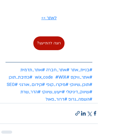
לאתר >>
רוצה להתייעץ?
#בניית_אתר
#אתר_חברה
#אתר_תדמית
#אתר_וויקס
#wix_code
#WIX
#כתיבת_תוכן
#תוכן_שיווקי
#מיקרו_קופי
#קידום_אורגני
#SEO
#שיווק_דיגיטלי
#ייעוץ_שיווקי
#הדר_שרת
#השמה_גרופ
#דרור_פאול