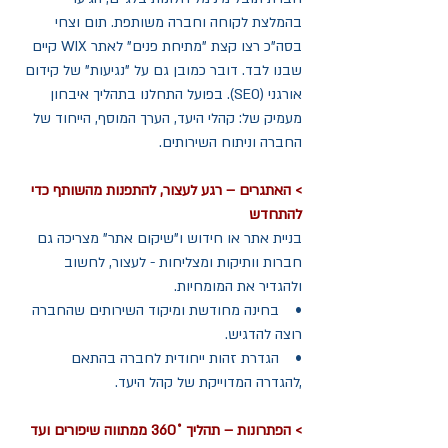
בהמלצת לקוחה וחברה משותפת. תום וצחי 
בסה"כ רצו קצת "מתיחת פנים" לאתר WIX קיים 
שבנו לבד. דובר כמובן גם על "נגיעות" של קידום 
אורגני (SEO). בפועל התחלנו בתהליך איבחון 
מעמיק של: קהלי היעד, הערך המוסף, הייחוד של 
החברה וניתוח השירותים. 
> האתגרים – רגע לעצור, להתפנות מהשותף כדי 
להתחדש
בניית אתר או חידוש ו"שיקום אתר" מצריכה גם 
חברות וותיקות ומצליחות - לעצור, לחשוב 
ולהגדיר את המומחיות. 
•    בחינה מחודשת ומיקוד השירותים שהחברה 
רוצה להדגיש. 
•    הגדרת זהות ייחודית לחברה בהתאם 
,להגדרה המדוייקת של קהל היעד. 
> הפתרונות – תהליך ˚360 ממתווה שיפורים ועד 