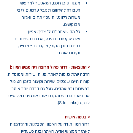
מנגנון סוכן חכם, המאפשר למחפשי 
העבודה להירשם ולקבל עדכונים לגבי 
משרות רלוונטיות עפ"י תחום ואזור 
מבוקשים.  
כל מה שאתר "רגיל" צריך: אפיון 
וארכיטקטורת המידע, הגדרת השירותים, 
כתיבת תוכן מקורי, מיקרו קופי מדוייק 
וקידום אורגני.   
> התוצאות - דרור פאול מרוצה וזה ממש המון :)
הרבה יותר: כניסות לאתר, פניות ישירות וממוקדות, 
קורות חיים שנכסים ישירות וקיצור בזמן הטיפול 
במשרות ובמועמדים. גוגל גם הרבה יותר אוהב 
את האתר החדש ומקדם אותו אורגנית כולל סייט 
לינקס (Site Links).
> בנימה אישית
דרור המון תודה על האמון, הסבלנות וההזדמנות 
לאתגר מקצועי אדיר. האתר נבנה כשעדיין 