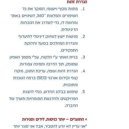
הגדרת זהות  
מתווה מקיף ויישומי, הסוקר את כל 
השיפורים והמלצות ˚360, לשינויים באתר 
ומחוצה לו, כדי לשדרג את הנוכחות 
הדיגיטלית.   
פגישות ייעוץ לשיווק דיגיטלי לתיעדוף 
והגדרת המהלכים בפועל וחלוקת 
התפקידים.   
בניית האתר ע"י הלקוח, עפ"י מסמך האפיון 
שסופק, תוך הדרכה ותמיכה צמודות.  
הגדרת זהות ושפה, עריכת התוכן, מיקרו 
קופי וקידום אורגני (SEO) ברמה הטכנית 
והתוכנית.  
שימוש בבלוג החדש, ככלי להצגת 
הפרויקטים ולהדגשת המומחיות והערך של 
החברה. 
> התוצרים – יותר כניסות, לידים וסגירות
"אני עדיין לא יודע להסביר, אבל אני סוגר יותר 