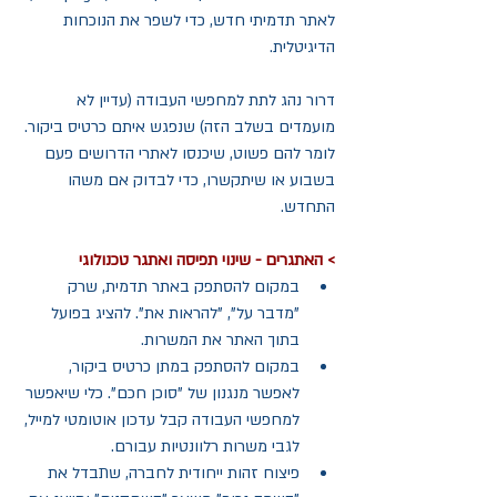
לאתר תדמיתי חדש, כדי לשפר את הנוכחות 
הדיגיטלית. 
דרור נהג לתת למחפשי העבודה (עדיין לא 
מועמדים בשלב הזה) שנפגש איתם כרטיס ביקור. 
לומר להם פשוט, שיכנסו לאתרי הדרושים פעם 
בשבוע או שיתקשרו, כדי לבדוק אם משהו 
התחדש.
> האתגרים - שינוי תפיסה ואתגר טכנולוגי
במקום להסתפק באתר תדמית, שרק 
"מדבר על", "להראות את". להציג בפועל 
בתוך האתר את המשרות.   
במקום להסתפק במתן כרטיס ביקור, 
לאפשר מנגנון של "סוכן חכם". כלי שיאפשר 
למחפשי העבודה קבל עדכון אוטומטי למייל, 
לגבי משרות רלוונטיות עבורם.  
פיצוח זהות ייחודית לחברה, שתבדל את 