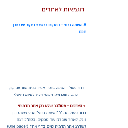
 דוגמאות לאתרים
# השמה גרופ - במקום כרטיסי ביקור יש סוכן 
חכם
דרור פאול - השמה גרופ - אפיון ובניית אתר עם קוד, 
כתיבת תוכן מיקרו-קופי וייעוץ לשיווק דיגיטלי
> הצרכים - מסתבר שלא רק אתר תדמיתי
דרור פאול מנכ"ל "השמה גרופ" הגיע פשוט דרך 
גוגל, לאחר שבדק עוד ספקים. בסה"כ רצה 
לשדרג אתר תדמית קיים בדף אחד (One pager) 