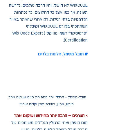
WIXCODE לא הושק, והיו הרבה נעלמים. נדרשה 
תעוזה, אך כמו אצל כל החלוצים, כך נפתחות 
הזדמנויות בלתי רגילות. רק אחרי שהאתר באויר 
השתתפתי בקורס WIXCODE וקיבלתי 
"סרטיפיקד" רשמי מוויקס (Wix Code Expert 
Certification).
# תובל-מינימל, חלונות בלגיים
תובל-מינימל - הרבה יותר ממתיחת פנים ושיקום אתר: 
מיתוג, אפיון, כתיבת תוכן וקדום אורגני
> הצרכים – הרבה יותר מחידוש ושיקום אתר
תום הופמן וצחי מרגולין מנכ"לים משותפים של 
חברת תובל מינימל חלונות בלגיים, הגיעו 