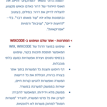
"השמה גרופ" משאר "השחקנים" ותייצג את 
האופי הייחודי של דרור כאדם וכאיש מקצוע. 
להצליח לדייק את דרור: במילים, בעיצוב 
ובתמונות שלא יהיו "עוד מאותו דבר". בלי - 
"לחיצות ידיים", "עניבות" ודמויות 
"אמריקאיות". 
> הפתרונות - אתר שלם ושימוש ב-WIXCODE
שימוש במוצר הדגל של WIX, WIXCODE 
המאפשר תוספת תיכנות בקוד, שימוש 
בבסיסי נתונים ויצירת אפשרויות כמעט בלתי 
מוגבלות.   
דף חיפוש והצגת כל המשרות בתוך אתר 
בצורה ברורה, הכוללת את כל דרישות 
המשרה ואפשרות להגיש קורות חיים, 
ישירות בממשק למערכת במשרד.  
ממשק מלא וידידותי, המאפשר לחברה: 
לעדכן את כל פרטי המשרה, להגדיר "משרות 
חמות" למחוק משרות לא רלוונטיות.   