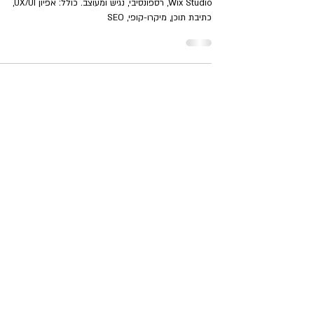
מיקרו-קופי וקידום אורגני
בניית אתר עסקי לחברת LSI למכשור רפואי - בוויקס סטודיו
Wix Studio, רספונסיבי, נגיש ומעוצב. כולל: אפיון UX/UI,
כתיבת תוכן, מיקרו-קופי, SEO