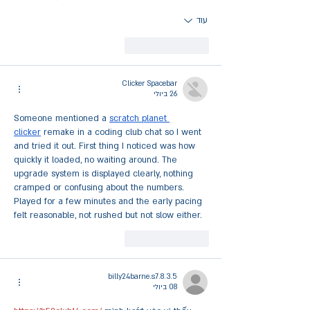
עוד
לייק
להשיב
Clicker Spacebar
26 ביולי
Someone mentioned a 
scratch planet 
clicker
 remake in a coding club chat so I went 
and tried it out. First thing I noticed was how 
quickly it loaded, no waiting around. The 
upgrade system is displayed clearly, nothing 
cramped or confusing about the numbers. 
Played for a few minutes and the early pacing 
felt reasonable, not rushed but not slow either.
לייק
להשיב
billy24barne.s7.8.3.5
08 ביולי