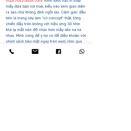
https://b52club14.com/
 mình lướt vào vì thấy 
mấy đứa bạn nói hoài, kiểu vào xem giao diện 
ra sao chứ không định ngồi lâu. Cảm giác đầu 
tiên là trang này làm “có concept” thật, tông 
chiến đấu trên không với hiệu ứng 3D nhìn 
khá lạ mắt nên đỡ chán hơn mấy site na ná 
nhau. Mình cũng để ý họ có để điều khoản với 
chính sách bảo mật ngay trên web, nhìn qua 
thấy trình bày rõ ràng…
עוד
לייק
להשיב
Su Dj
05 ביולי
The best feeling in 
thedriftboss
 isn't even 
getting a new vehicle—it's finally clearing that 
tricky sequence of winding platforms after 
failing there over and over. That "I can 
definitely go farther next run" mindset is what 
keeps pulling me back.