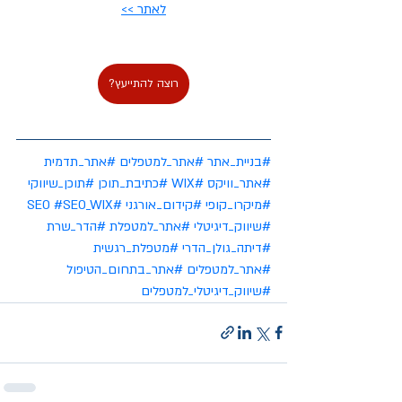
לאתר >>
רוצה להתייעץ?
#בניית_אתר
#אתר_למטפלים
#אתר_תדמית
#אתר_וויקס
#WIX
#כתיבת_תוכן
#תוכן_שיווקי
#מיקרו_קופי
#קידום_אורגני
#SEO
#SEO_WIX
#שיווק_דיגיטלי
#אתר_למטפלת
#הדר_שרת
#דיתה_גולן_הדרי
#מטפלת_רגשית
#אתר_למטפלים
#אתר_בתחום_הטיפול
#שיווק_דיגיטלי_למטפלים