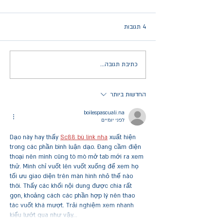
4 תגובות
כתיבת תגובה...
החדשות ביותר
boilespascuali.na
לפני יומיים
Dạo này hay thấy 
Sc88 bù link nha
 xuất hiện 
trong các phần bình luận dạo. Đang cầm điện 
thoại nên mình cũng tò mò mở tab mới ra xem 
thử. Mình chỉ vuốt lên vuốt xuống để xem họ 
tối ưu giao diện trên màn hình nhỏ thế nào 
thôi. Thấy các khối nội dung được chia rất 
gọn, khoảng cách các phần hợp lý nên thao 
tác vuốt khá mượt. Trải nghiệm xem nhanh 
kiểu lướt qua như vậy…