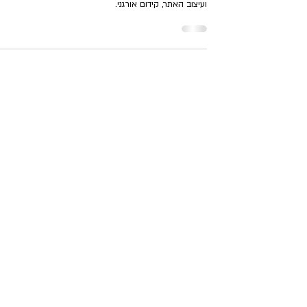
חידוש אתר קיים ובניית אתר חדש למרכז בקשר לטיפול. תחק
והבנת הצרכים, אפיון האתר, כתיבת תוכן ומיקרו-קופי, בנייה
ועיצוב האתר, קידום אורגני.